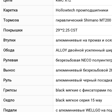
Цепь
KMC X12
Каретка
Hollowtech промподшипники
Тормоза
гиравлический Shimano MT200 
Покрышки
29"*2.25 CST
Втулки
алюминиевые на промах и осях
Обода
ALLOY двойной усиленный ши
Рулевая
безрезьбовая NECO полуинтег
Вынос
алюминиевый безрезьбовой 28.
Руль
алюминиевый черный посадка 
Грипсы
black мягкие c фиксаторами п
Седло
black мягкое серия 15 way
Педали
с алюминиевые WELLGO на по