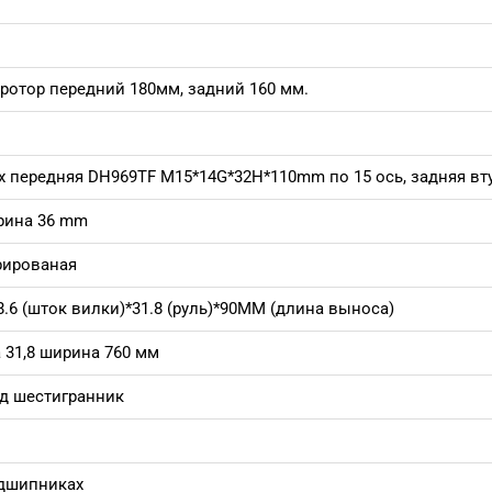
ротор передний 180мм, задний 160 мм.
 передняя DH969TF M15*14G*32H*110mm по 15 ось, задняя в
рина 36 mm
рированая
6 (шток вилки)*31.8 (руль)*90MM (длина выноса)
31,8 ширина 760 мм
од шестигранник
дшипниках