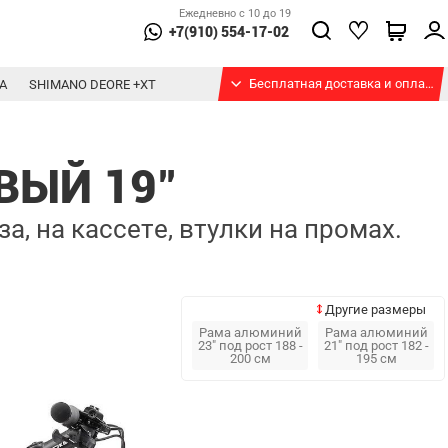
Ежедневно с 10 до 19
+7(910) 554-17-02
Бесплатная доставка и оплата при получении
А
SHIMANO DEORE +XT
ВЫЙ 19"
, на кассете, втулки на промах.
Другие размеры
Рама алюминий
Рама алюминий
23" под рост 188 -
21" под рост 182 -
200 см
195 см