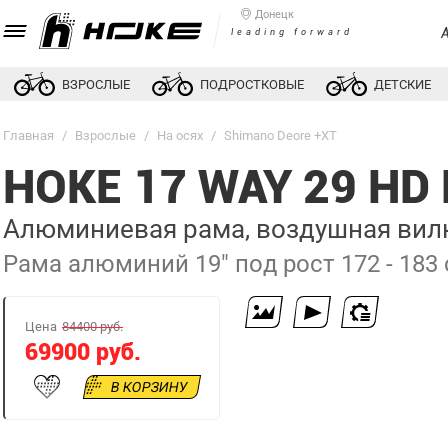
Донецк
leading forward
ВЗРОСЛЫЕ
ПОДРОСТКОВЫЕ
ДЕТСКИЕ
Главная
/
Взрослые
/
На осях
/
Shimano Deore +XT
HOKE 17 WAY 29 H
Алюминиевая рама, воздушная вилка
Рама алюминий 19" под рост 172 - 183
Цена
84400 руб.
69900 руб.
В КОРЗИНУ