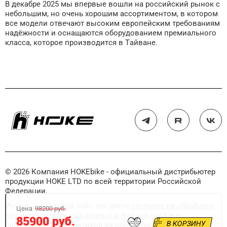
В декабре 2025 мы впервые вошли на российский рынок с
небольшим, но очень хорошим ассортиментом, в котором
все модели отвечают высоким европейским требованиям
надёжности и оснащаются оборудованием премиального
класса, которое производится в Тайване.
© 2026 Компания HOKEbike - официальный дистрибьютер
продукции HOKE LTD по всей территории Российской
Федерации.
Используя данный сайт, вы даёте
согласие на обработку
Цена
98200 руб.
ваших персональных данных и файлов cookie
и
85900 руб.
В КОРЗИНУ
соглашаетесь с
политикой их обработки