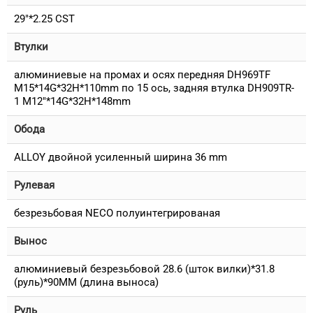
29"*2.25 CST
Втулки
алюминиевые на промах и осях передняя DH969TF
M15*14G*32H*110mm по 15 ось, задняя втулка DH909TR-
1 M12"*14G*32H*148mm
Обода
ALLOY двойной усиленный ширина 36 mm
Рулевая
безрезьбовая NECO полуинтегрированая
Вынос
алюминиевый безрезьбовой 28.6 (шток вилки)*31.8
(руль)*90MM (длина выноса)
Руль