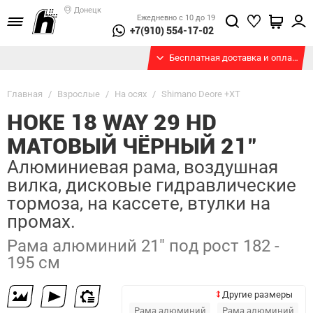
Донецк
Ежедневно с 10 до 19
+7(910) 554-17-02
Бесплатная доставка и оплата при получении
Главная
/
Взрослые
/
На осях
/
Shimano Deore +XT
HOKE 18 WAY 29 HD
МАТОВЫЙ ЧЁРНЫЙ 21"
Алюминиевая рама, воздушная
вилка, дисковые гидравлические
тормоза, на кассете, втулки на
промах.
Рама алюминий 21" под рост 182 -
195 см
Другие размеры
Рама алюминий
Рама алюминий