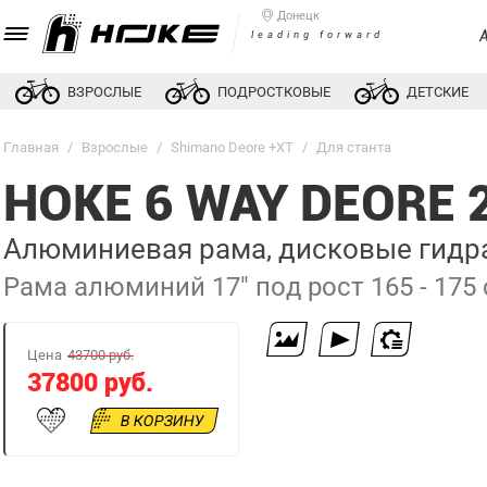
Донецк
leading forward
ВЗРОСЛЫЕ
ПОДРОСТКОВЫЕ
ДЕТСКИЕ
Главная
/
Взрослые
/
Shimano Deore +XT
/
Для станта
HOKE 6 WAY DEORE
Алюминиевая рама, дисковые гидрав
Рама алюминий 17" под рост 165 - 175
Цена
43700 руб.
37800 руб.
В КОРЗИНУ