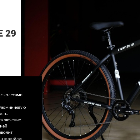
 29
 с колесами
 алюминиевую
сть.
реключение
цией
зволит
да подойдет