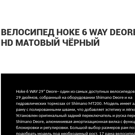
ВЕЛОСИПЕД HOKE 6 WAY DEORE
HD МАТОВЫЙ ЧЁРНЫЙ
Hoke 6 WAY 29" Deore– один из самых доступных велосипедов
29 дюймов, собранный на оборудовании Shimano Deore и на
гидравлических тормозах от Shimano MT200. Модель имеет
раму с полированными швами, что добавляет эстетику и лёгко
Установлен оригинальный задний переключатель и руска пе
Shimano Deore, алюминиевая амортизационная вилка с функ
блокировки и регулировки. Большой выбор размеров рам по
подобрать модель под необходимый рост. 17 рама велосипе