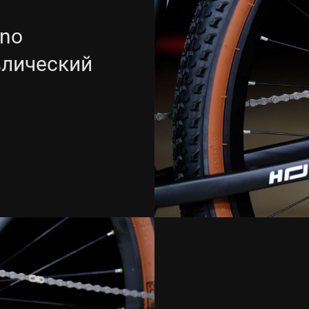
no
влический