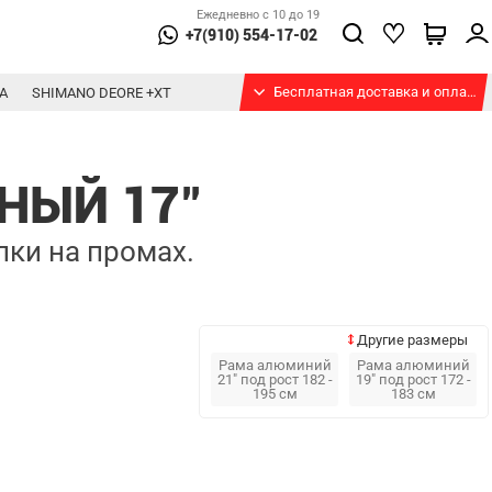
Ежедневно с 10 до 19
+7(910) 554-17-02
Бесплатная доставка и оплата при получении
А
SHIMANO DEORE +XT
РНЫЙ 17"
лки на промах.
Другие размеры
Рама алюминий
Рама алюминий
21" под рост 182 -
19" под рост 172 -
195 см
183 см