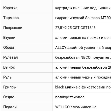
Каретка
картридж внешние подшипники
Тормоза
гидравлический Shimano MT200
Покрышки
27,5"*2.25 CST CST1846
Втулки
алюминиевые на промах и осях
Обода
ALLOY двойной усиленный ши
Рулевая
безрезьбовая NECO полуинтег
Вынос
алюминиевый безрезьбовой 2
Руль
алюминиевый черный посадка 
Грипсы
black мягкие c фиксаторами п
Седло
полиуретановое
Педали
WELLGO алюминиевые