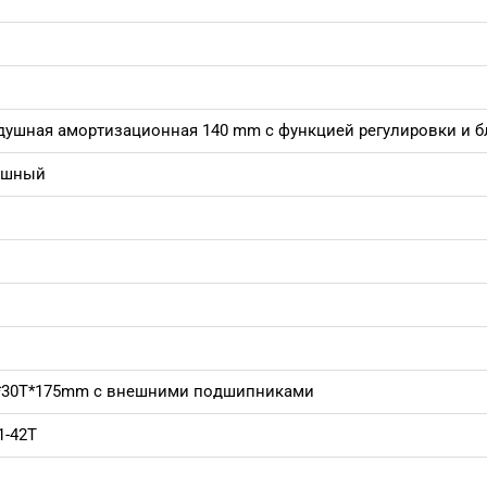
душная амортизационная 140 mm с функцией регулировки и б
ушный
8*30T*175mm с внешними подшипниками
1-42T