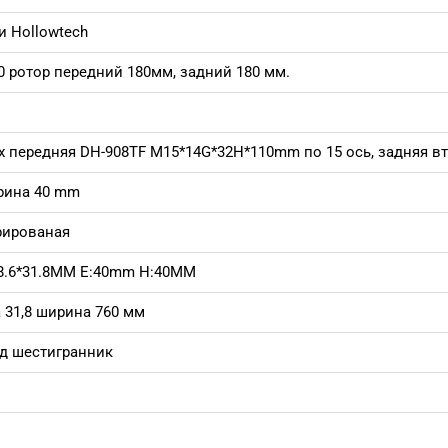
 Hollowtech
 ротор передний 180мм, задний 180 мм.
 передняя DH-908TF M15*14G*32H*110mm по 15 ось, задняя в
рина 40 mm
рированая
8.6*31.8MM E:40mm H:40MM
31,8 ширина 760 мм
од шестигранник