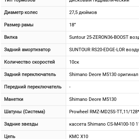
Тип тормозов
дисковый гидравлический
Диаметр колес
27,5 дюймов
Размер рамы
18”
Вилка
Suntour 25-ZERON36-BOOST воз
Задний амортизатор
SUNTOUR RS20-EDGE-LOR возд
Количество скоростей
10ск
Задний переключатель
Shimano Deore M5130 оригинал
Передний переключатель
-
Манетки
Shimano Deore M5130
Шатуны (Система)
Prowheel RMZ-MD25S-TT,11/12
Задние звезды
кассета Shimano CS-M4100-10 1
Цепь
KMC X10