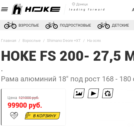
Донецк
leading forward
ВЗРОСЛЫЕ
ПОДРОСТКОВЫЕ
ДЕТСКИЕ
Главная
/
Взрослые
/
Shimano Deore +XT
/
На осях
HOKE FS 200- 27,5
.
Рама алюминий 18" под рост 168 - 180
Цена
121000 руб.
99900 руб.
В КОРЗИНУ