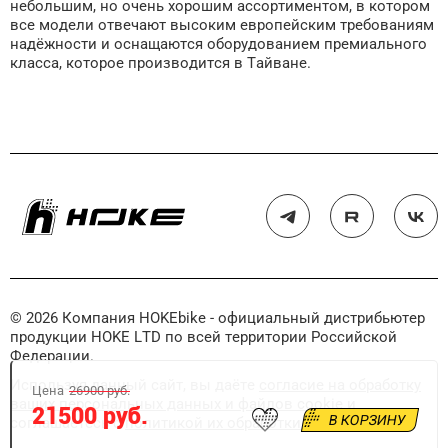
небольшим, но очень хорошим ассортиментом, в котором
все модели отвечают высоким европейским требованиям
надёжности и оснащаются оборудованием премиального
класса, которое производится в Тайване.
© 2026 Компания HOKEbike - официальный дистрибьютер
продукции HOKE LTD по всей территории Российской
Федерации.
Используя данный сайт, вы даёте
согласие на обработку
Цена
26900 руб.
ваших персональных данных и файлов cookie
и
21500 руб.
В КОРЗИНУ
соглашаетесь с
политикой их обработки