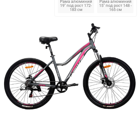
Рама алюминий
Рама алюминий
19" под рост 172-
15" под рост 148 -
183 см
165 см