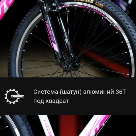
Система (шатун) алюминий 36T
под квадрат