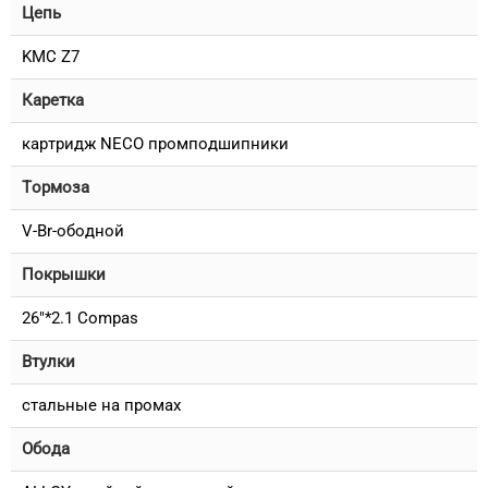
Цепь
KMC Z7
Каретка
картридж NECO промподшипники
Тормоза
V-Br-ободной
Покрышки
26"*2.1 Compas
Втулки
стальные на промах
Обода