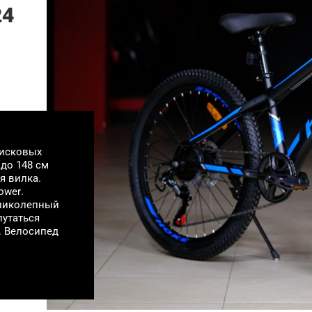
24
дисковых
 до 148 см
я вилка.
ower.
еликолепный
путаться
. Велосипед