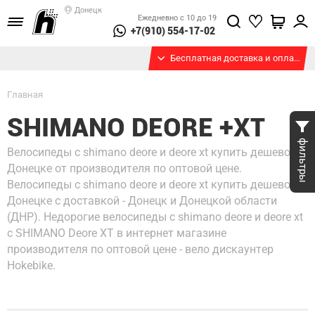
Донецк
Ежедневно с 10 до 19
+7(910) 554-17-02
Бесплатная доставка и оплата при получении
Главная
SHIMANO DEORE +XT
фильтры
Велосипеды с shimano deore и deore xt купить дешево в
Донецке от производителя по оптовой цене.
Велосипеды с shimano deore и deore xt купить дешево в
Донецке с доставкой - Донецк и Донецкой области
(ДНР). Недорогие велосипеды с shimano deore и deore xt
с SHIMANO Deore XT в интернет магазине
производителя по оптовой цене - вело дискаунтер
Hokebike.